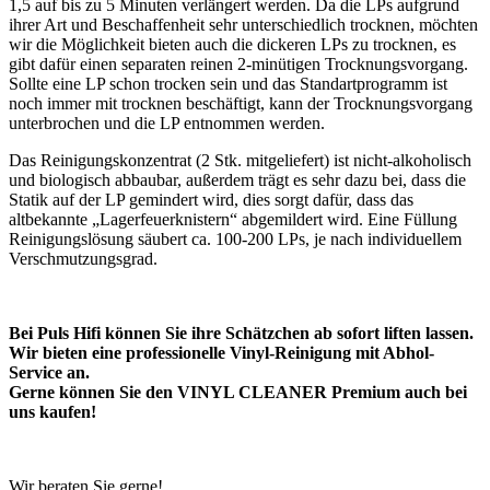
1,5 auf bis zu 5 Minuten verlängert werden. Da die LPs aufgrund
ihrer Art und Beschaffenheit sehr unterschiedlich trocknen, möchten
wir die Möglichkeit bieten auch die dickeren LPs zu trocknen, es
gibt dafür einen separaten reinen 2-minütigen Trocknungsvorgang.
Sollte eine LP schon trocken sein und das Standartprogramm ist
noch immer mit trocknen beschäftigt, kann der Trocknungsvorgang
unterbrochen und die LP entnommen werden.
Das Reinigungskonzentrat (2 Stk. mitgeliefert) ist nicht-alkoholisch
und biologisch abbaubar, außerdem trägt es sehr dazu bei, dass die
Statik auf der LP gemindert wird, dies sorgt dafür, dass das
altbekannte „Lagerfeuerknistern“ abgemildert wird. Eine Füllung
Reinigungslösung säubert ca. 100-200 LPs, je nach individuellem
Verschmutzungsgrad.
Bei Puls Hifi können Sie ihre Schätzchen ab sofort liften lassen.
Wir bieten eine professionelle Vinyl-Reinigung mit Abhol-
Service an.
Gerne können Sie den VINYL CLEANER Premium auch bei
uns kaufen!
Wir beraten Sie gerne!