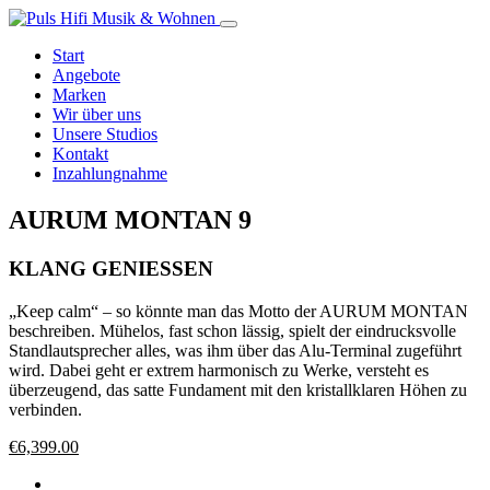
Start
Angebote
Marken
Wir über uns
Unsere Studios
Kontakt
Inzahlungnahme
AURUM MONTAN 9
KLANG GENIESSEN
„Keep calm“ – so könnte man das Motto der AURUM MONTAN
beschreiben. Mühelos, fast schon lässig, spielt der eindrucksvolle
Standlautsprecher alles, was ihm über das Alu-Terminal zugeführt
wird. Dabei geht er extrem harmonisch zu Werke, versteht es
überzeugend, das satte Fundament mit den kristallklaren Höhen zu
verbinden.
Ursprünglicher
Aktueller
€
6,399.00
Preis
Preis
war:
ist: