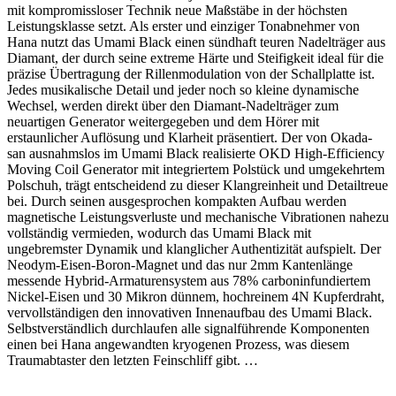
mit kompromissloser Technik neue Maßstäbe in der höchsten
Leistungsklasse setzt. Als erster und einziger Tonabnehmer von
Hana nutzt das Umami Black einen sündhaft teuren Nadelträger aus
Diamant, der durch seine extreme Härte und Steifigkeit ideal für die
präzise Übertragung der Rillenmodulation von der Schallplatte ist.
Jedes musikalische Detail und jeder noch so kleine dynamische
Wechsel, werden direkt über den Diamant-Nadelträger zum
neuartigen Generator weitergegeben und dem Hörer mit
erstaunlicher Auflösung und Klarheit präsentiert. Der von Okada-
san ausnahmslos im Umami Black realisierte OKD High-Efficiency
Moving Coil Generator mit integriertem Polstück und umgekehrtem
Polschuh, trägt entscheidend zu dieser Klangreinheit und Detailtreue
bei. Durch seinen ausgesprochen kompakten Aufbau werden
magnetische Leistungsverluste und mechanische Vibrationen nahezu
vollständig vermieden, wodurch das Umami Black mit
ungebremster Dynamik und klanglicher Authentizität aufspielt. Der
Neodym-Eisen-Boron-Magnet und das nur 2mm Kantenlänge
messende Hybrid-Armaturensystem aus 78% carboninfundiertem
Nickel-Eisen und 30 Mikron dünnem, hochreinem 4N Kupferdraht,
vervollständigen den innovativen Innenaufbau des Umami Black.
Selbstverständlich durchlaufen alle signalführende Komponenten
einen bei Hana angewandten kryogenen Prozess, was diesem
Traumabtaster den letzten Feinschliff gibt. …