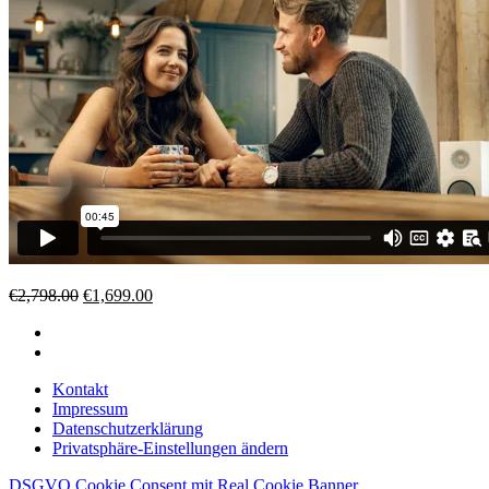
Ursprünglicher
Aktueller
€
2,798.00
€
1,699.00
Preis
Preis
war:
ist:
€2,798.00
€1,699.00.
Kontakt
Impressum
Datenschutzerklärung
Privatsphäre-Einstellungen ändern
DSGVO Cookie Consent mit Real Cookie Banner