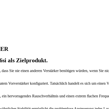
KER
si als Zielprodukt.
, dass Sie nie einen anderen Verstärker benötigen würden, wenn Sie nic
tem Vorverstärker konfiguriert. Tatsächlich handelt es sich um einen V
g, ein hervorragendes Rauschverhältnis und einen extrem flachen Fre
.
nlicher Stabilität ermöglicht die problemlose Ansteuerung jedes Lau