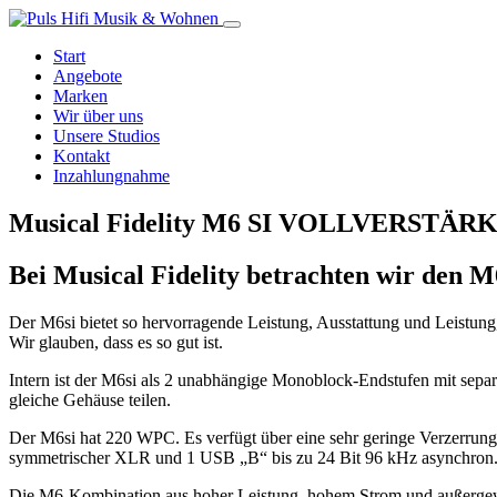
Start
Angebote
Marken
Wir über uns
Unsere Studios
Kontakt
Inzahlungnahme
Musical Fidelity M6 SI VOLLVERSTÄR
Bei Musical Fidelity betrachten wir den M6
Der M6si bietet so hervorragende Leistung, Ausstattung und Leistung
Wir glauben, dass es so gut ist.
Intern ist der M6si als 2 unabhängige Monoblock-Endstufen mit separa
gleiche Gehäuse teilen.
Der M6si hat 220 WPC. Es verfügt über eine sehr geringe Verzerrun
symmetrischer XLR und 1 USB „B“ bis zu 24 Bit 96 kHz asynchron
Die M6-Kombination aus hoher Leistung, hohem Strom und außergewöh