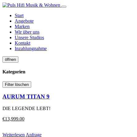
Start
Angebote
Marken
Wir über uns
Unsere Studios
Kontakt
Inzahlungnahme
öffnen
Kategorien
Filter löschen
AURUM TITAN 9
DIE LEGENDE LEBT!
Ursprünglicher
Aktueller
€
13,999.00
Preis
Preis
war:
ist:
Weiterlesen
Anfrage
€14,000.00
€13,999.00.