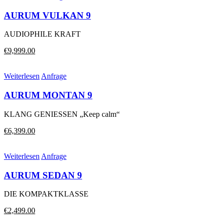
AURUM VULKAN 9
AUDIOPHILE KRAFT
Ursprünglicher
Aktueller
€
9,999.00
Preis
Preis
war:
ist:
Weiterlesen
Anfrage
€10,000.00
€9,999.00.
AURUM MONTAN 9
KLANG GENIESSEN „Keep calm“
Ursprünglicher
Aktueller
€
6,399.00
Preis
Preis
war:
ist:
Weiterlesen
Anfrage
€6,400.00
€6,399.00.
AURUM SEDAN 9
DIE KOMPAKTKLASSE
Ursprünglicher
Aktueller
€
2,499.00
Preis
Preis